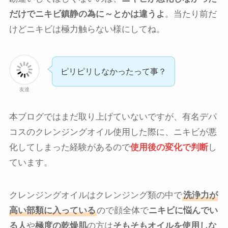
だけでニキビ鎮静の為に～とかは違うよ
。当たり前だ
けどニキビは極力触らない様にしてね。
ピリピリしなかったって事？
友達
本ブログではまだ取り上げていないですが、有名デパ
コスのクレンジングオイル使用した際に、ニキビが悪
化してしまった経験があるので
使用後の変化で判断
し
ています。
クレンジングオイルはクレンジング類の中で
洗浄力が
高い部類に入っている
ので顔全体で
ニキビに悩んでい
る人
や
極度の乾燥肌
の方は
そもそもオイルを使用しな