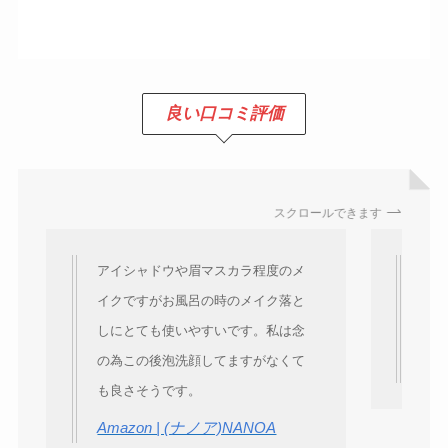
良い口コミ評価
スクロールできます
アイシャドウや眉マスカラ程度のメ
オイ
イクですがお風呂の時のメイク落と
プで
しにとても使いやすいです。私は念
す。
の為この後泡洗顔してますがなくて
Am
も良さそうです。
Amazon | (ナノア)NANOA