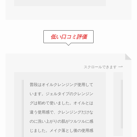
低い口コミ評価
スクロールできます
普段はオイルクレンジング使用して
メイ
います。ジェルタイプのクレンジン
は少
グは初めて使いました。オイルとは
突っ
違う使用感で、クレンジングだけな
星3
のに洗い上がりの肌がツルツルに感
Am
じました。メイク落とし後の使用感