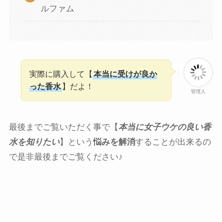
ルファム
実際に購入して【
本当に受けが良か
った香水
】だよ！
管理人
最後までご覧いただく事で【
本当に女子ウケの良い香
水を知りたい
】という
悩みを解消
することが出来るの
で是非最後までご覧ください♪