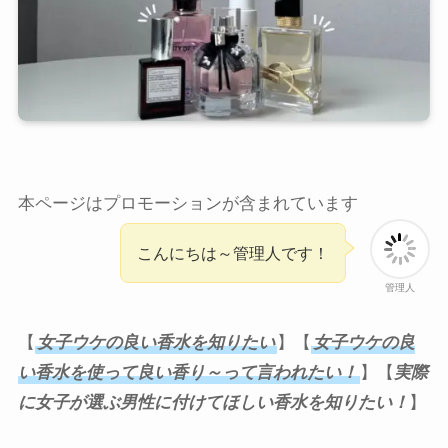
本ページはプロモーションが含まれています
こんにちは～管理人です！
管理人
【
女子ウケの良い香水を知りたい
】【
女子ウケの良
い香水を使って良い香り～って言われたい！
】【
実際
に女子が選ぶ男性に付けてほしい香水を知りたい！
】