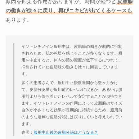
原因を抑える作用がありますが、時間が経つと
皮脂腺
の働きが徐々に戻り、再びニキビが出てくるケースも
あります。
イソトレチノイン服用中は、皮脂腺の働きが劇的に抑制
されるため、肌の乾燥を感じることが多くなります。服
用を中止すると、体内の薬の濃度が低下するにつれて、
抑制されていた皮脂腺の働きも徐々に回復していきま
す。
多くの患者さんで、服用中止後数週間から数ヶ月かけ
て、皮脂分泌量が服用前のレベルに戻るか、あるいは服
用前よりも落ち着いたレベルで安定することが期待でき
ます。イソトレチノインの作用によって皮脂腺のサイズ
自体が小さくなる効果が長期的に持続するため、服用前
のような過剰な皮脂分泌には戻りにくいと考えられてい
ます。
参照：
服用中止後の皮脂分泌はどうなる？