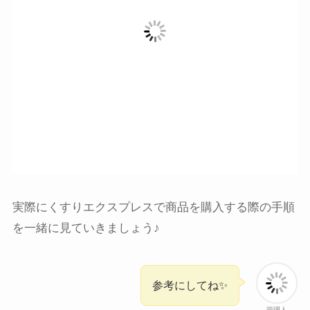
実際にくすりエクスプレスで商品を購入する際の手順
を一緒に見ていきましょう♪
参考にしてね✨
管理人