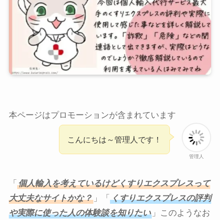
本ページはプロモーションが含まれています
こんにちは～管理人です！
管理人
「
個人輸入を考えているけどくすりエクスプレスって
大丈夫なサイトかな？
」「
くすりエクスプレスの評判
や実際に使った人の体験談を知りたい
」このようなお