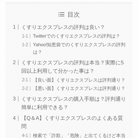
目次
くすりエクスプレスの評判は良い？
Twitterでのくすりエクスプレスの評判は？
Yahoo!知恵袋でのくすりエクスプレスの評判
は？
くすりエクスプレスの評判は本当？実際に5
回以上利用して分かった事は？
【良い面】くすりエクスプレスは評判通り？
【悪い面】くすりエクスプレスは評判通り？
くすりエクスプレスの購入手順は？評判通り
簡単に利用できる？
【Q＆A】くすりエクスプレスのよくある質
問
検索で「詐欺」「危険」と出てくるけど本当