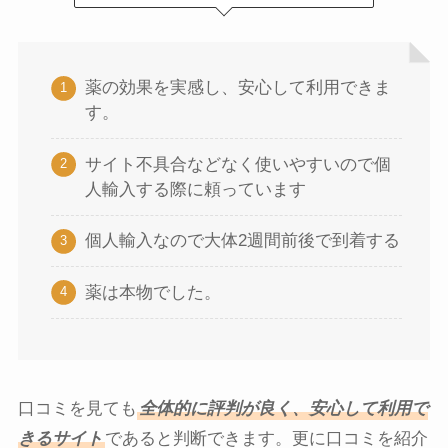
薬の効果を実感し、安心して利用できま
す。
サイト不具合などなく使いやすいので個
人輸入する際に頼っています
個人輸入なので大体2週間前後で到着する
薬は本物でした。
口コミを見ても
全体的に評判が良く、安心して利用で
きるサイト
であると判断できます。更に口コミを紹介