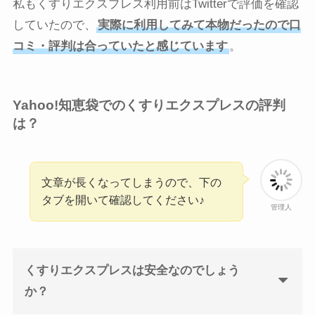
私もくすりエクスプレス利用前はTwitterで評価を確認
していたので、
実際に利用してみて本物だったので口
コミ・評判は合っていたと感じています
。
Yahoo!知恵袋でのくすりエクスプレスの評判
は？
文章が長くなってしまうので、下の
タブを開いて確認してください♪
管理人
くすりエクスプレスは安全なのでしょう
か？