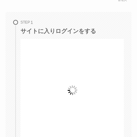
STEP
サイトに入りログインをする