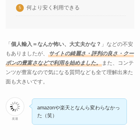
何より安く利用できる
「
個人輸入＝なんか怖い、大丈夫かな？
」などの不安
もありましたが、
サイトの綺麗さ・評判の良さ・クー
ポンの豊富さなどで利用を始めました。
また、コンテ
ンツが豊富なので気になる質問なども全て理解出来た
面も大きいです。
amazonや楽天となんら変わらなかっ
た（笑）
友達