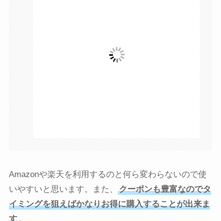
Amazonや楽天を利用するのと何ら変わらないので使
いやすいと思います。また、
クーポンも豊富なのでタ
イミングを狙えばかなりお得に購入することが出来ま
す
。