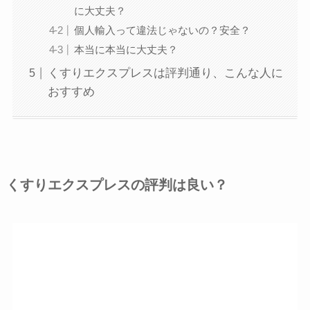
に大丈夫？
個人輸入って違法じゃないの？安全？
本当に本当に大丈夫？
くすりエクスプレスは評判通り、こんな人に
おすすめ
くすりエクスプレスの評判は良い？