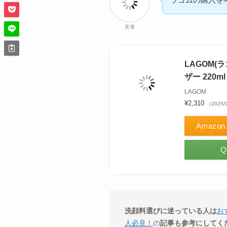
友達
LAGOM(
ザー 220m
LAGOM
¥2,310
（2025/
Amazon
Q
洗顔料選びに迷っている人は
お
人必見！
の
記事も参考にしてく