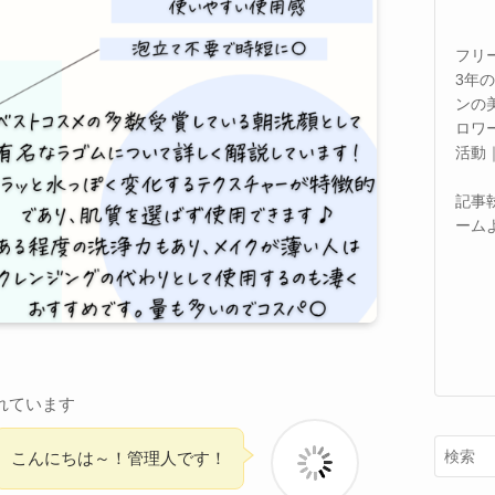
フリ
3年
ンの
ロワ
活動
記事
ーム
れています
こんにちは～！管理人です！