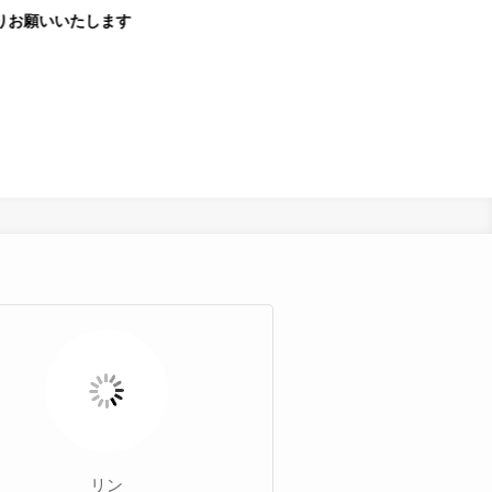
ます
リン