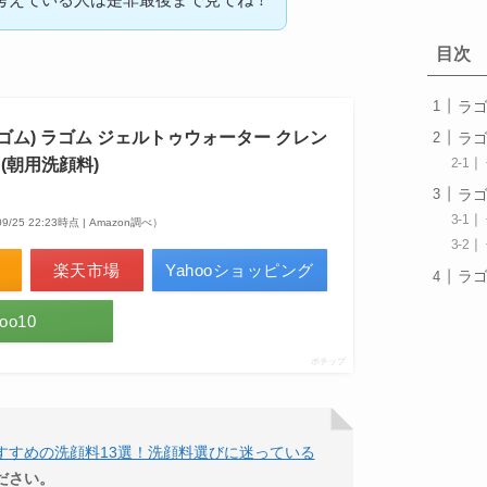
目次
ラ
ラゴム) ラゴム ジェルトゥウォーター クレン
ラ
l (朝用洗顔料)
ラ
09/25 22:23時点 | Amazon調べ）
楽天市場
Yahooショッピング
ラ
oo10
ポチップ
すすめの洗顔料13選！洗顔料選びに迷っている
ださい。