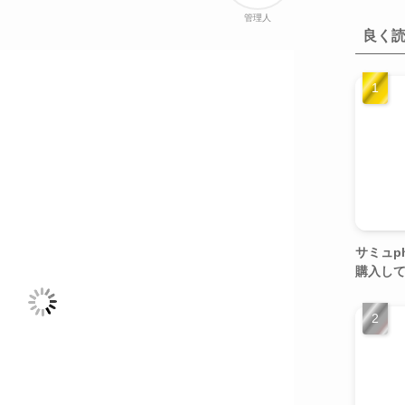
管理人
良く
サミュp
購入し