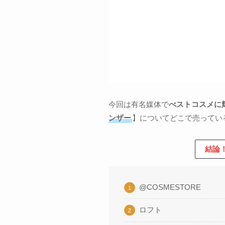
今回は有名媒体で
べストコスメに
ンザー
】についてどこで売ってい
結論
@COSMESTORE
ロフト