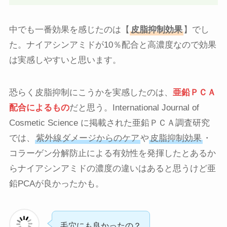
中でも一番効果を感じたのは【
皮脂抑制効果
】でし
た。ナイアシンアミドが10％配合と高濃度なので効果
は実感しやすいと思います。
恐らく皮脂抑制にこうかを実感したのは、
亜鉛ＰＣＡ
配合によるもの
だと思う。International Journal of
Cosmetic Sc​​ience に掲載された亜鉛ＰＣＡ調査研究
では、
紫外線ダメージからのケア
や
皮脂抑制効果
・
コラーゲン分解防止による有効性を発揮したとあるか
らナイアシンアミドの濃度の違いはあると思うけど亜
鉛PCAが良かったかも。
毛穴にも良かったの？